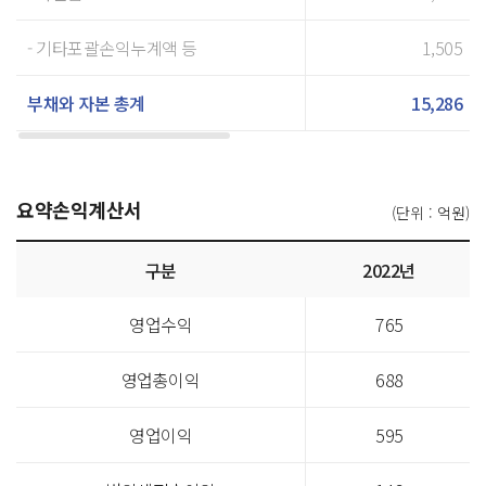
- 기타포괄손익누계액 등
1,505
부채와 자본 총계
15,286
요약손익계산서
(단위 : 억원)
요약손익계산서
구분
2022년
표
영업수익
765
영업총이익
688
영업이익
595