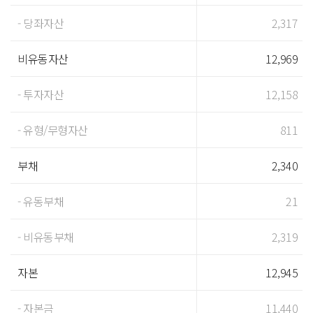
- 당좌자산
2,317
비유동자산
12,969
- 투자자산
12,158
- 유형/무형자산
811
부채
2,340
- 유동부채
21
- 비유동부채
2,319
자본
12,945
- 자본금
11,440