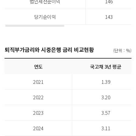
법인세전순이익
146
당기순이익
143
퇴직부가금리와 시중은행 금리 비교현황
(단위 : %)
퇴직부가금리와
연도
국고채 3년 평균
시중은행
금리
2021
1.39
비교현황
표
2022
3.20
2023
3.57
2024
3.11