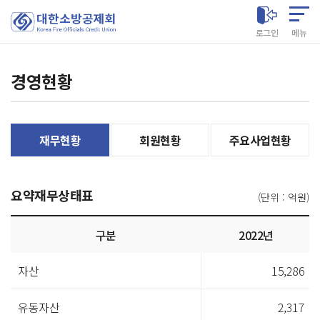
대한소방공제회
로그인
메뉴
경영현황
재무현황
회원현황
주요사업현황
요약재무상태표
(단위 : 억원)
요약재무상태
구분
2022년
표
자산
15,286
유동자산
2,317