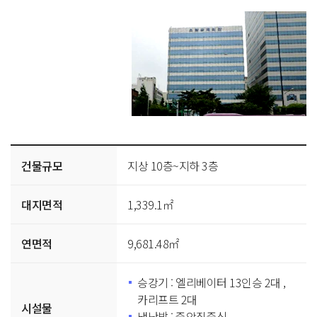
서울
건물규모
지상 10층~지하 3층
소방공제회관
상세
대지면적
1,339.1㎡
표
연면적
9,681.48㎡
승강기 : 엘리베이터 13인승 2대 ,
카리프트 2대
시설물
냉난방 : 중앙집중식