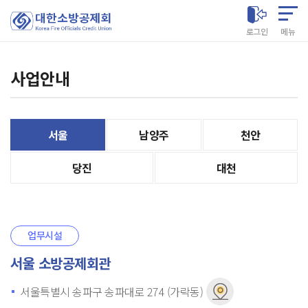
대한소방공제회
로그인
메뉴
사업안내
서울
남양주
천안
당진
대천
업무시설
서울 소방공제회관
서울특별시 송파구 송파대로 274 (가락동)