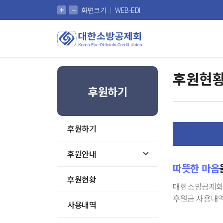
확대
축소
화면크기
WEB-EDI
대한소방공제회
후원현
후원하기
후원하기
후원안내
따뜻한 마음
후원현황
대한소방공제회를
후원금 사용내역
사용내역