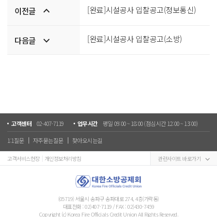
이전/
[완료]시설공사 입찰공고(정보통신)
이전글
다음글
[완료]시설공사 입찰공고(소방)
다음글
고객센터
02-407-7119
업무시간
평일 09:00 ~ 18:00 (점심시간 12:00 ~ 13:00)
1:1질문
자주묻는질문
찾아오시는길
고객서비스헌장
개인정보처리방침
관련사이트 바로가기
(05719) 서울시 송파구 송파대로 274, 4층(가락동)
대표전화 :
02)407-7119
/ FAX : 02)430-7459
Copyright (c) Korea Fire Officials Credit Union All Rights Reserved.